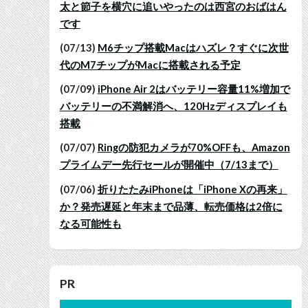
太と節子を横穴に追いやったのは西宮のおばはん
です
(07/13)
M6チップ搭載Macはハズレ？すぐに次世
代のM7チップがMacに搭載される予定
(07/09)
iPhone Air 2はバッテリー容量11%増加で
バッテリーの不満解消へ、120Hzディスプレイも
搭載
(07/07)
Ringの防犯カメラが70%OFFも、Amazon
プライムデー先行セールが開催中（7/13まで）
(07/06)
折りたたみiPhoneは「iPhone Xの再来」
か？発売遅延と年末まで品薄、転売価格は2倍に
なる可能性も
PR