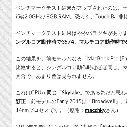
ベンチマークテスト結果がアップされたのは、一番安
i5@2.0GHz / 8GB RAM。恐らく、Touch 
ベンチマークテスト結果はややバラツキがあり
ングルコア動作時で3574、マルチコア動作時で6
この結果を、前モデルとなる「MacBook Pro (E
比較すると、シングルコア動作時はほぼ同じ。
具合で、あまり差は見られません。
これはCPUが
同じ「Skylake」
である為だと思わ
訂正
：前モデルのEarly 2015は「Broadwell」
14nmプロセスです。（感謝：
macchky
さん）
2017年モデルになれば、第7世代の
「Kabylake