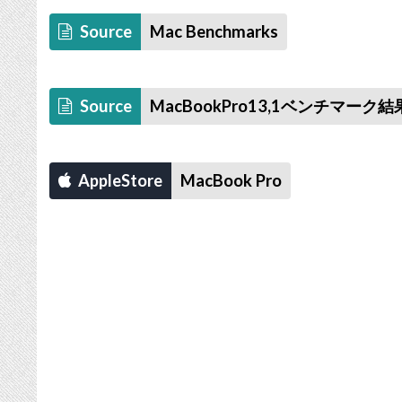
Source
Mac Benchmarks
Source
MacBookPro13,1ベンチマーク結
AppleStore
MacBook Pro