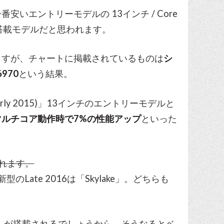
いエントリーモデルの 13インチ / Core
Bar非搭載モデルだと思われます。
ますが、チャートに掲載されているものは
シ
970
という結果。
arly 2015)」13インチのエントリーモデルと
マルチコア動作時で7%の性能アップ
といった
れます。
、新型のLate 2016は「Skylake」。どちらも
」
が搭載されるでしょうから、そうなるとベ