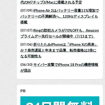
代のM7チップがMacに搭載される予定
(07/09)
iPhone Air 2はバッテリー容量11%増加で
バッテリーの不満解消へ、120Hzディスプレイも
搭載
(07/07)
Ringの防犯カメラが70%OFFも、Amazon
プライムデー先行セールが開催中（7/13まで）
(07/06)
折りたたみiPhoneは「iPhone Xの再来」
か？発売遅延と年末まで品薄、転売価格は2倍に
なる可能性も
(06/30)
サイバー攻撃でiPhone 18 Proの機密情報
が流出
PR