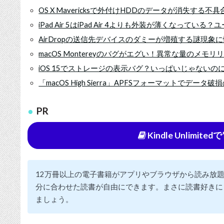
OS X Mavericksで外付けHDDのデータが消失する不具
iPad Air 5はiPad Air 4よりも外装が薄くなって
AirDropの送信先デバイスのダミーが増殖する謎現象
macOS Montereyのバグがエグい！異常な量のメ
iOS 15でストレージの表示バグ？いっぱいじゃない
「macOS High Sierra」APFSフォーマットでデータ破
PR
Kindle Unlimi
12万冊以上の電子書籍がアプリやブラウザから読み放
分に合わせた読書が自由にできます。まさに読書好きに
ましょう。