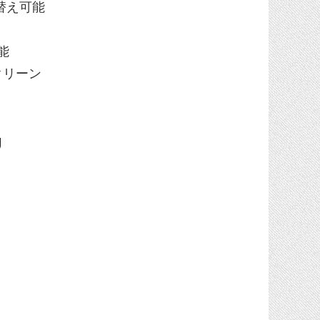
替え可能
能
スクリーン
U