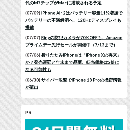
代のM7チップがMacに搭載される予定
(07/09)
iPhone Air 2はバッテリー容量11%増加で
バッテリーの不満解消へ、120Hzディスプレイも
搭載
(07/07)
Ringの防犯カメラが70%OFFも、Amazon
プライムデー先行セールが開催中（7/13まで）
(07/06)
折りたたみiPhoneは「iPhone Xの再来」
か？発売遅延と年末まで品薄、転売価格は2倍に
なる可能性も
(06/30)
サイバー攻撃でiPhone 18 Proの機密情報
が流出
PR