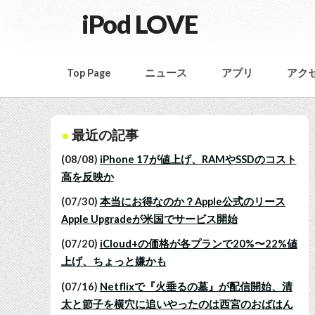
iPod LOVE
Top Page
ニュース
アプリ
アク
最近の記事
(08/08)
iPhone 17が値上げ、RAMやSSDのコスト
高を反映か
(07/30)
本当にお得なのか？Apple公式のリース
Apple Upgradeが米国でサービス開始
(07/20)
iCloud+の価格が各プランで20%〜22%値
上げ、ちょっと嫌かも
(07/16)
Netflixで『火垂るの墓』が配信開始、清
太と節子を横穴に追いやったのは西宮のおばはん