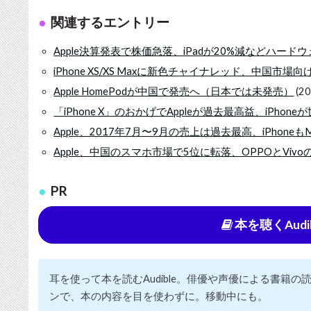
関連するエントリー
Apple決算発表で株価急落、iPadが20%減などハード
iPhone XS/XS Maxに新色チャイナレッド、中国市場
Apple HomePodが中国で発売へ（日本では未発売）
(20
「iPhone X」のおかげでAppleが過去最高益、iPhon
Apple、2017年7月〜9月の売上は過去最高、iPhoneも
Apple、中国のスマホ市場で5位に転落、OPPOとViv
PR
本を聴くAudi
耳を使って本を読むAudible。俳優や声優による書籍
ンで、本の内容を目を使わずに。移動中にも。