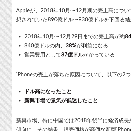
Appleが、2018年10月〜12月期の売上高に
想されていた890億ドル〜930億ドルを下回る
2018年10月〜12月29日までの売上高が約
8
840億ドルの内、
38%
が利益になる
営業費用として
87億ドル
かかっている
iPhoneの売上が落ちた原因について、以下の
ドル高になったこと
新興市場で景気が低迷したこと
新興市場、特に中国では2018年後半に経済成
傾向に。その結果、販売価格が高価な新型iPhone（iPh