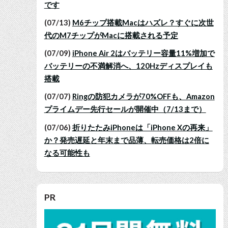
です
(07/13)
M6チップ搭載Macはハズレ？すぐに次世
代のM7チップがMacに搭載される予定
(07/09)
iPhone Air 2はバッテリー容量11%増加で
バッテリーの不満解消へ、120Hzディスプレイも
搭載
(07/07)
Ringの防犯カメラが70%OFFも、Amazon
プライムデー先行セールが開催中（7/13まで）
(07/06)
折りたたみiPhoneは「iPhone Xの再来」
か？発売遅延と年末まで品薄、転売価格は2倍に
なる可能性も
PR