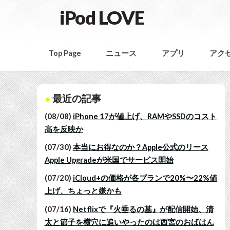
iPod LOVE
Top Page
ニュース
アプリ
アク
最近の記事
(08/08)
iPhone 17が値上げ、RAMやSSDのコスト
高を反映か
(07/30)
本当にお得なのか？Apple公式のリース
Apple Upgradeが米国でサービス開始
(07/20)
iCloud+の価格が各プランで20%〜22%値
上げ、ちょっと嫌かも
(07/16)
Netflixで『火垂るの墓』が配信開始、清
太と節子を横穴に追いやったのは西宮のおばはん