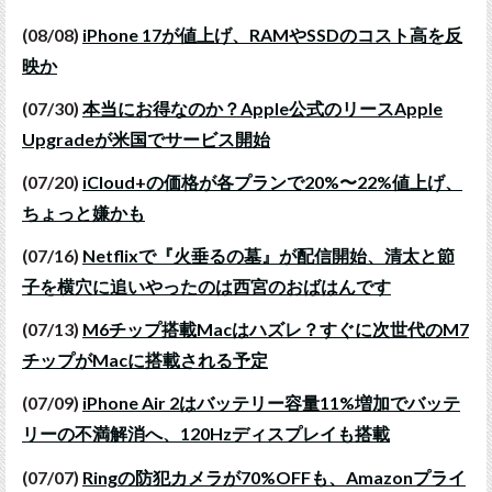
(08/08)
iPhone 17が値上げ、RAMやSSDのコスト高を反
映か
(07/30)
本当にお得なのか？Apple公式のリースApple
Upgradeが米国でサービス開始
(07/20)
iCloud+の価格が各プランで20%〜22%値上げ、
ちょっと嫌かも
(07/16)
Netflixで『火垂るの墓』が配信開始、清太と節
子を横穴に追いやったのは西宮のおばはんです
(07/13)
M6チップ搭載Macはハズレ？すぐに次世代のM7
チップがMacに搭載される予定
(07/09)
iPhone Air 2はバッテリー容量11%増加でバッテ
リーの不満解消へ、120Hzディスプレイも搭載
(07/07)
Ringの防犯カメラが70%OFFも、Amazonプライ