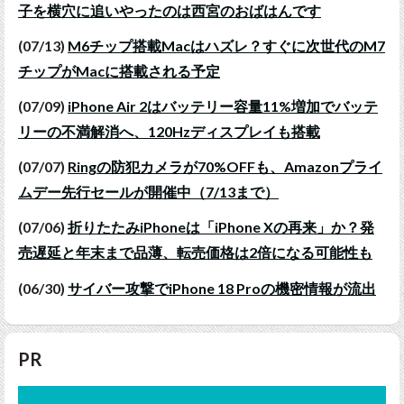
子を横穴に追いやったのは西宮のおばはんです
(07/13)
M6チップ搭載Macはハズレ？すぐに次世代のM7
チップがMacに搭載される予定
(07/09)
iPhone Air 2はバッテリー容量11%増加でバッテ
リーの不満解消へ、120Hzディスプレイも搭載
(07/07)
Ringの防犯カメラが70%OFFも、Amazonプライ
ムデー先行セールが開催中（7/13まで）
(07/06)
折りたたみiPhoneは「iPhone Xの再来」か？発
売遅延と年末まで品薄、転売価格は2倍になる可能性も
(06/30)
サイバー攻撃でiPhone 18 Proの機密情報が流出
PR