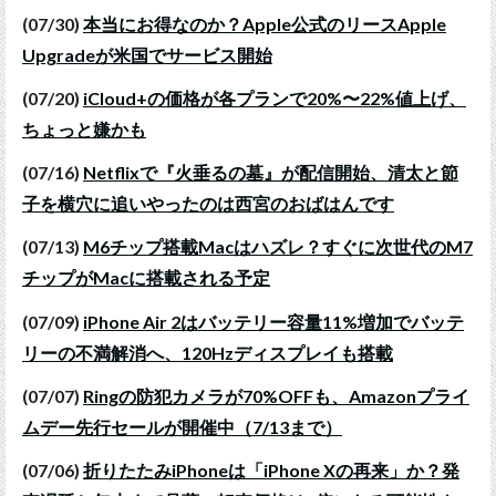
(07/30)
本当にお得なのか？Apple公式のリースApple
Upgradeが米国でサービス開始
(07/20)
iCloud+の価格が各プランで20%〜22%値上げ、
ちょっと嫌かも
(07/16)
Netflixで『火垂るの墓』が配信開始、清太と節
子を横穴に追いやったのは西宮のおばはんです
(07/13)
M6チップ搭載Macはハズレ？すぐに次世代のM7
チップがMacに搭載される予定
(07/09)
iPhone Air 2はバッテリー容量11%増加でバッテ
リーの不満解消へ、120Hzディスプレイも搭載
(07/07)
Ringの防犯カメラが70%OFFも、Amazonプライ
ムデー先行セールが開催中（7/13まで）
(07/06)
折りたたみiPhoneは「iPhone Xの再来」か？発