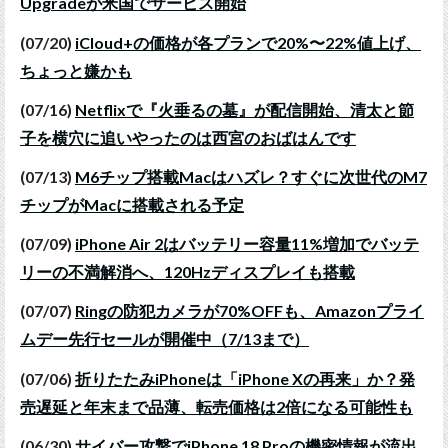
Upgradeが米国でサービス開始
(07/20)
iCloud+の価格が各プランで20%〜22%値上げ、
ちょっと嫌かも
(07/16)
Netflixで『火垂るの墓』が配信開始、清太と節
子を横穴に追いやったのは西宮のおばはんです
(07/13)
M6チップ搭載Macはハズレ？すぐに次世代のM7
チップがMacに搭載される予定
(07/09)
iPhone Air 2はバッテリー容量11%増加でバッテ
リーの不満解消へ、120Hzディスプレイも搭載
(07/07)
Ringの防犯カメラが70%OFFも、Amazonプライ
ムデー先行セールが開催中（7/13まで）
(07/06)
折りたたみiPhoneは「iPhone Xの再来」か？発
売遅延と年末まで品薄、転売価格は2倍になる可能性も
(06/30)
サイバー攻撃でiPhone 18 Proの機密情報が流出