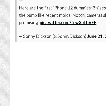
Here are the first iPhone 12 dummies: 3 sizes 
the bump like recent molds. Notch, cameras s
promising.
pic.twitter.com/fcw3bLhVEF
— Sonny Dickson (@SonnyDickson)
June 21,