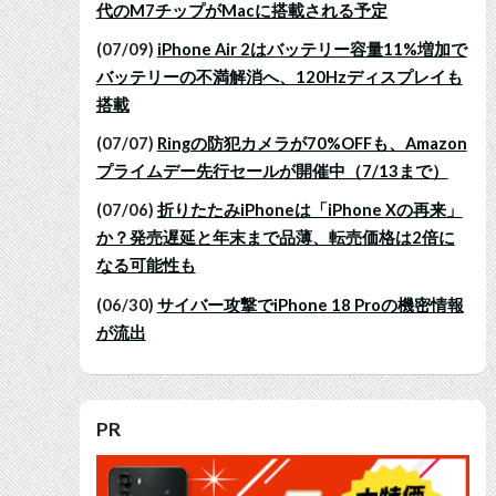
代のM7チップがMacに搭載される予定
(07/09)
iPhone Air 2はバッテリー容量11%増加で
バッテリーの不満解消へ、120Hzディスプレイも
搭載
(07/07)
Ringの防犯カメラが70%OFFも、Amazon
プライムデー先行セールが開催中（7/13まで）
(07/06)
折りたたみiPhoneは「iPhone Xの再来」
か？発売遅延と年末まで品薄、転売価格は2倍に
なる可能性も
(06/30)
サイバー攻撃でiPhone 18 Proの機密情報
が流出
PR