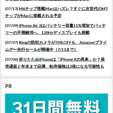
(07/13)
M6チップ搭載Macはハズレ？すぐに次世代のM7
チップがMacに搭載される予定
(07/09)
iPhone Air 2はバッテリー容量11%増加でバッテ
リーの不満解消へ、120Hzディスプレイも搭載
(07/07)
Ringの防犯カメラが70%OFFも、Amazonプライ
ムデー先行セールが開催中（7/13まで）
(07/06)
折りたたみiPhoneは「iPhone Xの再来」か？発
売遅延と年末まで品薄、転売価格は2倍になる可能性も
PR