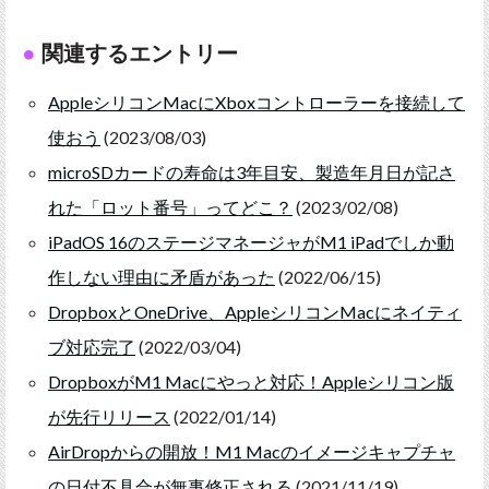
関連するエントリー
AppleシリコンMacにXboxコントローラーを接続して
使おう
(2023/08/03)
microSDカードの寿命は3年目安、製造年月日が記さ
れた「ロット番号」ってどこ？
(2023/02/08)
iPadOS 16のステージマネージャがM1 iPadでしか動
作しない理由に矛盾があった
(2022/06/15)
DropboxとOneDrive、AppleシリコンMacにネイティ
ブ対応完了
(2022/03/04)
DropboxがM1 Macにやっと対応！Appleシリコン版
が先行リリース
(2022/01/14)
AirDropからの開放！M1 Macのイメージキャプチャ
の日付不具合が無事修正される
(2021/11/19)