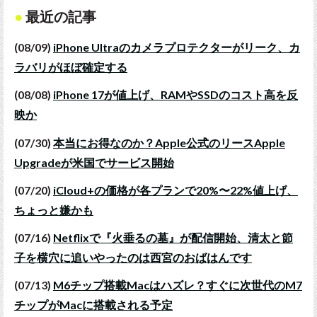
最近の記事
(08/09)
iPhone Ultraのカメラプロテクターがリーク、カ
ラバリがほぼ確定する
(08/08)
iPhone 17が値上げ、RAMやSSDのコスト高を反
映か
(07/30)
本当にお得なのか？Apple公式のリースApple
Upgradeが米国でサービス開始
(07/20)
iCloud+の価格が各プランで20%〜22%値上げ、
ちょっと嫌かも
(07/16)
Netflixで『火垂るの墓』が配信開始、清太と節
子を横穴に追いやったのは西宮のおばはんです
(07/13)
M6チップ搭載Macはハズレ？すぐに次世代のM7
チップがMacに搭載される予定