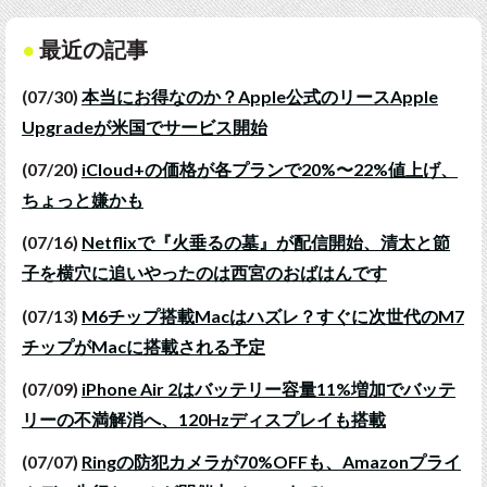
最近の記事
(07/30)
本当にお得なのか？Apple公式のリースApple
Upgradeが米国でサービス開始
(07/20)
iCloud+の価格が各プランで20%〜22%値上げ、
ちょっと嫌かも
(07/16)
Netflixで『火垂るの墓』が配信開始、清太と節
子を横穴に追いやったのは西宮のおばはんです
(07/13)
M6チップ搭載Macはハズレ？すぐに次世代のM7
チップがMacに搭載される予定
(07/09)
iPhone Air 2はバッテリー容量11%増加でバッテ
リーの不満解消へ、120Hzディスプレイも搭載
(07/07)
Ringの防犯カメラが70%OFFも、Amazonプライ