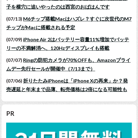
子を横穴に追いやったのは西宮のおばはんです
(07/13)
M6チップ搭載Macはハズレ？すぐに次世代のM7
チップがMacに搭載される予定
(07/09)
iPhone Air 2はバッテリー容量11%増加でバッテ
リーの不満解消へ、120Hzディスプレイも搭載
(07/07)
Ringの防犯カメラが70%OFFも、Amazonプライ
ムデー先行セールが開催中（7/13まで）
(07/06)
折りたたみiPhoneは「iPhone Xの再来」か？発
売遅延と年末まで品薄、転売価格は2倍になる可能性も
PR