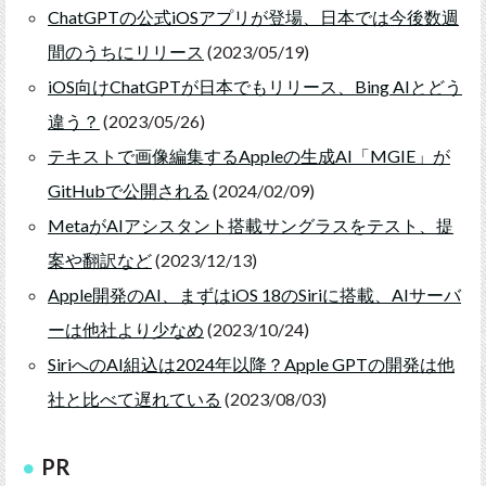
ChatGPTの公式iOSアプリが登場、日本では今後数週
間のうちにリリース
(2023/05/19)
iOS向けChatGPTが日本でもリリース、Bing AIとどう
違う？
(2023/05/26)
テキストで画像編集するAppleの生成AI「MGIE」が
GitHubで公開される
(2024/02/09)
MetaがAIアシスタント搭載サングラスをテスト、提
案や翻訳など
(2023/12/13)
Apple開発のAI、まずはiOS 18のSiriに搭載、AIサーバ
ーは他社より少なめ
(2023/10/24)
SiriへのAI組込は2024年以降？Apple GPTの開発は他
社と比べて遅れている
(2023/08/03)
PR