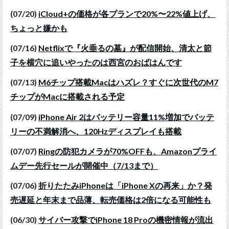
(07/20)
iCloud+の価格が各プランで20%〜22%値上げ、
ちょっと嫌かも
(07/16)
Netflixで『火垂るの墓』が配信開始、清太と節
子を横穴に追いやったのは西宮のおばはんです
(07/13)
M6チップ搭載Macはハズレ？すぐに次世代のM7
チップがMacに搭載される予定
(07/09)
iPhone Air 2はバッテリー容量11%増加でバッテ
リーの不満解消へ、120Hzディスプレイも搭載
(07/07)
Ringの防犯カメラが70%OFFも、Amazonプライ
ムデー先行セールが開催中（7/13まで）
(07/06)
折りたたみiPhoneは「iPhone Xの再来」か？発
売遅延と年末まで品薄、転売価格は2倍になる可能性も
(06/30)
サイバー攻撃でiPhone 18 Proの機密情報が流出