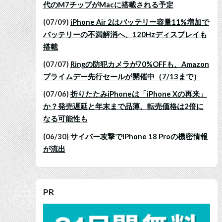
代のM7チップがMacに搭載される予定
(07/09)
iPhone Air 2はバッテリー容量11%増加で
バッテリーの不満解消へ、120Hzディスプレイも
搭載
(07/07)
Ringの防犯カメラが70%OFFも、Amazon
プライムデー先行セールが開催中（7/13まで）
(07/06)
折りたたみiPhoneは「iPhone Xの再来」
か？発売遅延と年末まで品薄、転売価格は2倍に
なる可能性も
(06/30)
サイバー攻撃でiPhone 18 Proの機密情報
が流出
PR