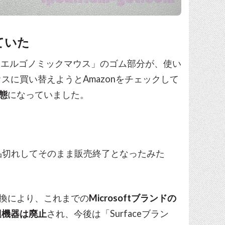
していた
プト エルゴノミックマウス」のゴム部分が、使い
に買い替えようとAmazonをチェックして
態
になっていました。
り品切れしてそのまま販売終了となったみた
針転換により、これまでの
Microsoftブランドの
辺機器は廃止
され、今後は「Surfaceブラン