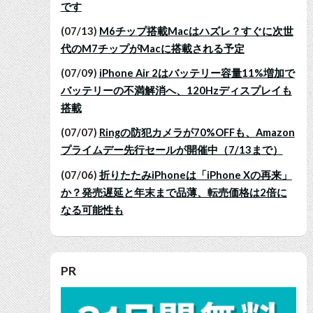
です
(07/13)
M6チップ搭載Macはハズレ？すぐに次世
代のM7チップがMacに搭載される予定
(07/09)
iPhone Air 2はバッテリー容量11%増加で
バッテリーの不満解消へ、120Hzディスプレイも
搭載
(07/07)
Ringの防犯カメラが70%OFFも、Amazon
プライムデー先行セールが開催中（7/13まで）
(07/06)
折りたたみiPhoneは「iPhone Xの再来」
か？発売遅延と年末まで品薄、転売価格は2倍に
なる可能性も
PR