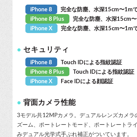
iPhone 8
完全な防塵、水深15cm〜1m
iPhone 8 Plus
完全な防塵、水深15cm
iPhone X
完全な防塵、水深15cm〜1m
セキュリティ
iPhone 8
Touch IDによる指紋認証
iPhone 8 Plus
Touch IDによる指紋認証
iPhone X
Face IDによる顔認証
背面カメラ性能
3モデル共12MPカメラ。デュアルレンズカメラの「iPh
ズーム、ポートレートモード、ポートレートライテ
みデュアル光学式手ぶれ補正がついています。