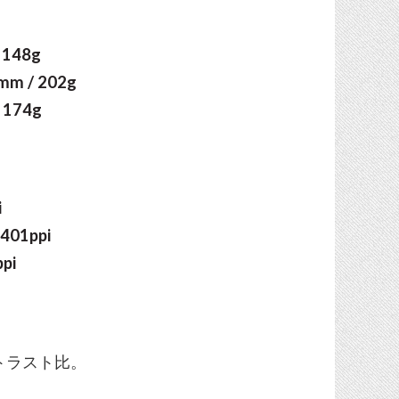
 148g
mm / 202g
 174g
i
 401ppi
pi
ントラスト比。