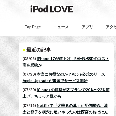
iPod LOVE
Top Page
ニュース
アプリ
アク
最近の記事
(08/08)
iPhone 17が値上げ、RAMやSSDのコスト
高を反映か
(07/30)
本当にお得なのか？Apple公式のリース
Apple Upgradeが米国でサービス開始
(07/20)
iCloud+の価格が各プランで20%〜22%値
上げ、ちょっと嫌かも
(07/16)
Netflixで『火垂るの墓』が配信開始、清
太と節子を横穴に追いやったのは西宮のおばはん