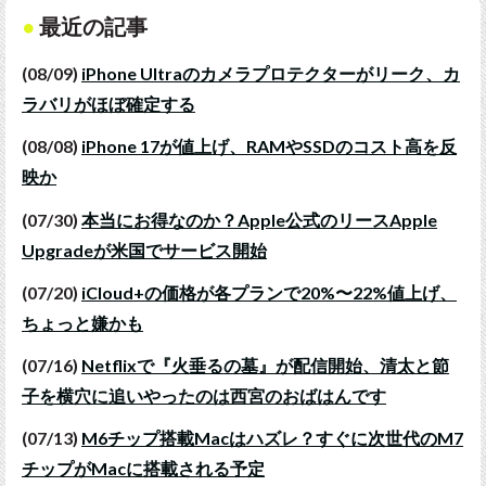
最近の記事
(08/09)
iPhone Ultraのカメラプロテクターがリーク、カ
ラバリがほぼ確定する
(08/08)
iPhone 17が値上げ、RAMやSSDのコスト高を反
映か
(07/30)
本当にお得なのか？Apple公式のリースApple
Upgradeが米国でサービス開始
(07/20)
iCloud+の価格が各プランで20%〜22%値上げ、
ちょっと嫌かも
(07/16)
Netflixで『火垂るの墓』が配信開始、清太と節
子を横穴に追いやったのは西宮のおばはんです
(07/13)
M6チップ搭載Macはハズレ？すぐに次世代のM7
チップがMacに搭載される予定