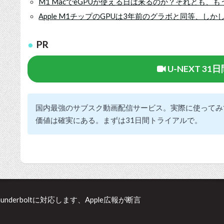
M1 MacでeGPUが使える日は来るのか？それとも、
Apple M1チップのGPUは3年前のグラボと同等、しか
PR
U-NEXT 3
国内最強のサブスク動画配信サービス。実際に使ってみ
価値は確実にある。まずは31日間トライアルで。
hunderboltに対応します、Apple広報が断言