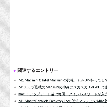
関連するエントリー
M1 Mac miniとIntel Mac miniの比較、eGPU
M1チップ搭載のMac miniの中身はスカスカ！eGPU
macOSアップデート後は毎回ログインパスワードが
M1 MacのParallels Desktop 16の仮想マシン上でA