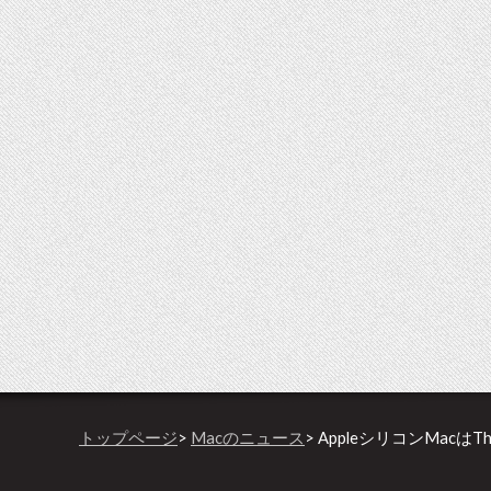
トップページ
>
Macのニュース
> AppleシリコンMacはT