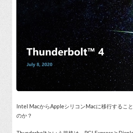
Intel MacからAppleシリコンMacに移行する
のか？
Thunderboltという規格は、PCI ExpressとDis