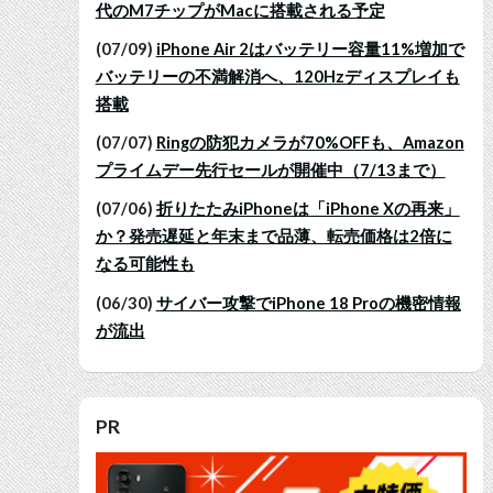
代のM7チップがMacに搭載される予定
(07/09)
iPhone Air 2はバッテリー容量11%増加で
バッテリーの不満解消へ、120Hzディスプレイも
搭載
(07/07)
Ringの防犯カメラが70%OFFも、Amazon
プライムデー先行セールが開催中（7/13まで）
(07/06)
折りたたみiPhoneは「iPhone Xの再来」
か？発売遅延と年末まで品薄、転売価格は2倍に
なる可能性も
(06/30)
サイバー攻撃でiPhone 18 Proの機密情報
が流出
PR