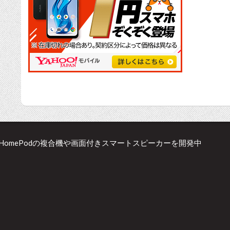
e TVとHomePodの複合機や画面付きスマートスピーカーを開発中