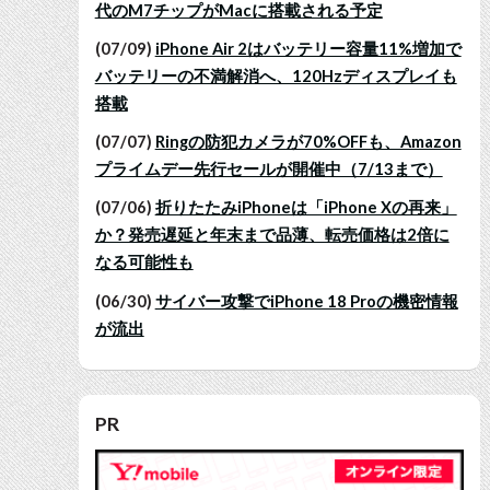
代のM7チップがMacに搭載される予定
(07/09)
iPhone Air 2はバッテリー容量11%増加で
バッテリーの不満解消へ、120Hzディスプレイも
搭載
(07/07)
Ringの防犯カメラが70%OFFも、Amazon
プライムデー先行セールが開催中（7/13まで）
(07/06)
折りたたみiPhoneは「iPhone Xの再来」
か？発売遅延と年末まで品薄、転売価格は2倍に
なる可能性も
(06/30)
サイバー攻撃でiPhone 18 Proの機密情報
が流出
PR