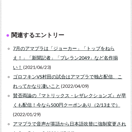
関連するエントリー
7月のアマプラは「ジョーカー」「トップをねら
え！」「新聞記者」「ブレラン2049」など名作揃
い！
(2021/06/23)
ゴロフキンVS村田の試合はアマプラで独占配信、こ
れってかなり凄いこと
(2022/04/09)
賛否両論の『マトリックス・レザレクションズ』が早
くも配信！今なら500円クーポンあり（2/13まで）
(2022/01/29)
アマプラで音声が英語から日本語吹替に強制変更され