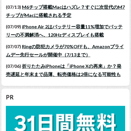
(07/13)
M6チップ搭載Macはハズレ？すぐに次世代のM7
チップがMacに搭載される予定
(07/09)
iPhone Air 2はバッテリー容量11%増加でバッテ
リーの不満解消へ、120Hzディスプレイも搭載
(07/07)
Ringの防犯カメラが70%OFFも、Amazonプライ
ムデー先行セールが開催中（7/13まで）
(07/06)
折りたたみiPhoneは「iPhone Xの再来」か？発
売遅延と年末まで品薄、転売価格は2倍になる可能性も
PR