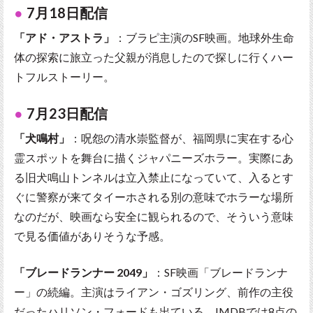
7月18日配信
「アド・アストラ」
：ブラピ主演のSF映画。地球外生命
体の探索に旅立った父親が消息したので探しに行くハー
トフルストーリー。
7月23日配信
「犬鳴村」
：呪怨の清水崇監督が、福岡県に実在する心
霊スポットを舞台に描くジャパニーズホラー。実際にあ
る旧犬鳴山トンネルは立入禁止になっていて、入るとす
ぐに警察が来てタイーホされる別の意味でホラーな場所
なのだが、映画なら安全に観られるので、そういう意味
で見る価値がありそうな予感。
「ブレードランナー 2049」
：SF映画「ブレードランナ
ー」の続編。主演はライアン・ゴズリング、前作の主役
だったハリソン・フォードも出ている。IMDBでは8点の