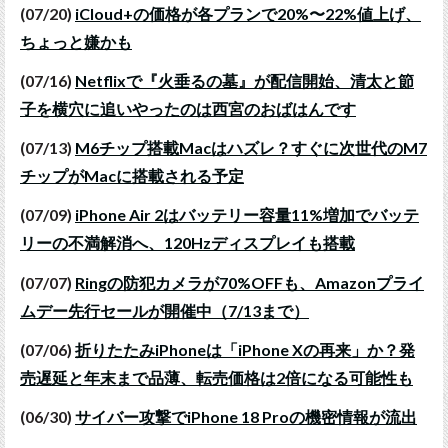
(07/20)
iCloud+の価格が各プランで20%〜22%値上げ、
ちょっと嫌かも
(07/16)
Netflixで『火垂るの墓』が配信開始、清太と節
子を横穴に追いやったのは西宮のおばはんです
(07/13)
M6チップ搭載Macはハズレ？すぐに次世代のM7
チップがMacに搭載される予定
(07/09)
iPhone Air 2はバッテリー容量11%増加でバッテ
リーの不満解消へ、120Hzディスプレイも搭載
(07/07)
Ringの防犯カメラが70%OFFも、Amazonプライ
ムデー先行セールが開催中（7/13まで）
(07/06)
折りたたみiPhoneは「iPhone Xの再来」か？発
売遅延と年末まで品薄、転売価格は2倍になる可能性も
(06/30)
サイバー攻撃でiPhone 18 Proの機密情報が流出