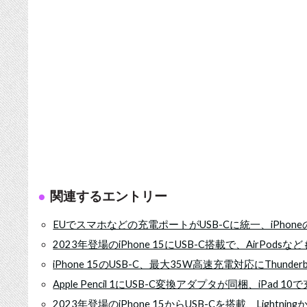
関連するエントリー
EUでスマホなどの充電ポートがUSB-Cに統一、iPhoneの
2023年登場のiPhone 15にUSB-C搭載で、AirPodsな
iPhone 15のUSB-C、最大35W高速充電対応にThun
Apple Pencil 1にUSB-C変換アダプタが同梱、iPad
2023年登場のiPhone 15からUSB-Cを搭載、Lightn