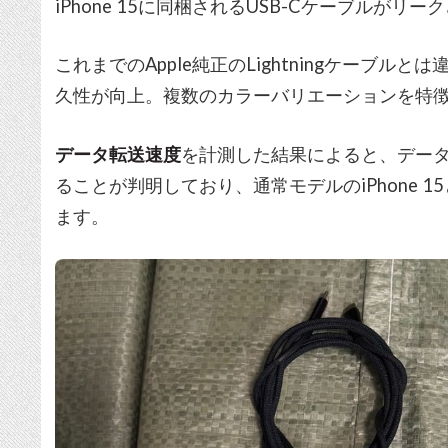
iPhone 15に同梱されるUSB-Cケーブルがリ
これまでのApple純正のLightningケーブ
久性が向上。複数のカラーバリエーションを特
データ転送速度
を計測した結果によると、データ転
ることが判明しており、通常モデルのiPhone 15と
ます。