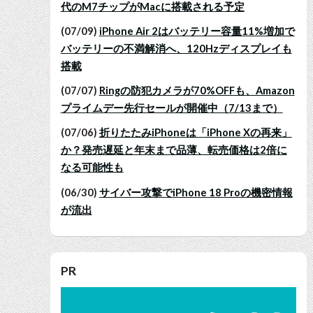
代のM7チップがMacに搭載される予定
(07/09)
iPhone Air 2はバッテリー容量11%増加で
バッテリーの不満解消へ、120Hzディスプレイも
搭載
(07/07)
Ringの防犯カメラが70%OFFも、Amazon
プライムデー先行セールが開催中（7/13まで）
(07/06)
折りたたみiPhoneは「iPhone Xの再来」
か？発売遅延と年末まで品薄、転売価格は2倍に
なる可能性も
(06/30)
サイバー攻撃でiPhone 18 Proの機密情報
が流出
PR