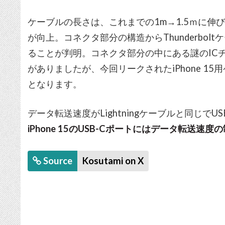
ケーブルの長さは、これまでの1m→1.5ｍに
が向上。コネクタ部分の構造からThunderbol
ることが判明。コネクタ部分の中にある謎のICチップ
がありましたが、今回リークされたiPhone 15
となります。
データ転送速度がLightningケーブルと同じでU
iPhone 15のUSB-Cポートにはデータ転送速
Source
Kosutami on X