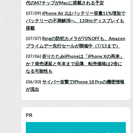
代のM7チップがMacに搭載される予定
(07/09)
iPhone Air 2はバッテリー容量11%増加で
バッテリーの不満解消へ、120Hzディスプレイも
搭載
(07/07)
Ringの防犯カメラが70%OFFも、Amazon
プライムデー先行セールが開催中（7/13まで）
(07/06)
折りたたみiPhoneは「iPhone Xの再来」
か？発売遅延と年末まで品薄、転売価格は2倍に
なる可能性も
(06/30)
サイバー攻撃でiPhone 18 Proの機密情報
が流出
PR