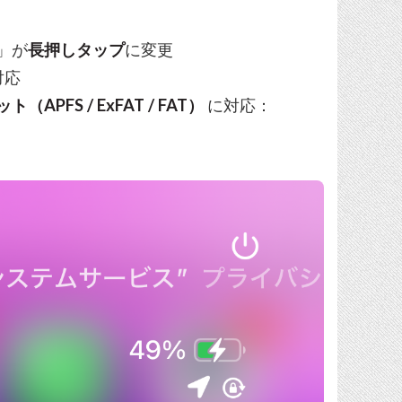
」が
長押しタップ
に変更
対応
（APFS / ExFAT / FAT）
に対応：