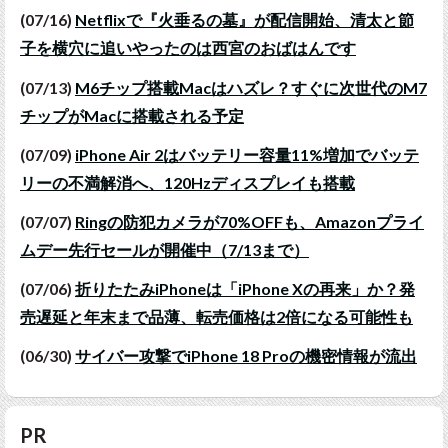
(07/16)
Netflixで『火垂るの墓』が配信開始、清太と節
子を横穴に追いやったのは西宮のおばはんです
(07/13)
M6チップ搭載Macはハズレ？すぐに次世代のM7
チップがMacに搭載される予定
(07/09)
iPhone Air 2はバッテリー容量11%増加でバッテ
リーの不満解消へ、120Hzディスプレイも搭載
(07/07)
Ringの防犯カメラが70%OFFも、Amazonプライ
ムデー先行セールが開催中（7/13まで）
(07/06)
折りたたみiPhoneは「iPhone Xの再来」か？発
売遅延と年末まで品薄、転売価格は2倍になる可能性も
(06/30)
サイバー攻撃でiPhone 18 Proの機密情報が流出
PR