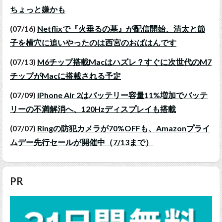
ちょっと嫌かも
(07/16)
Netflixで『火垂るの墓』が配信開始、清太と節
子を横穴に追いやったのは西宮のおばはんです
(07/13)
M6チップ搭載Macはハズレ？すぐに次世代のM7
チップがMacに搭載される予定
(07/09)
iPhone Air 2はバッテリー容量11%増加でバッテ
リーの不満解消へ、120Hzディスプレイも搭載
(07/07)
Ringの防犯カメラが70%OFFも、Amazonプライ
ムデー先行セールが開催中（7/13まで）
PR