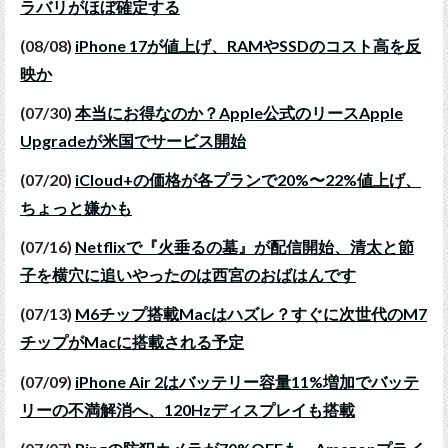
ラバリがほぼ確定する
(08/08)
iPhone 17が値上げ、RAMやSSDのコスト高を反
映か
(07/30)
本当にお得なのか？Apple公式のリースApple
Upgradeが米国でサービス開始
(07/20)
iCloud+の価格が各プランで20%〜22%値上げ、
ちょっと嫌かも
(07/16)
Netflixで『火垂るの墓』が配信開始、清太と節
子を横穴に追いやったのは西宮のおばはんです
(07/13)
M6チップ搭載Macはハズレ？すぐに次世代のM7
チップがMacに搭載される予定
(07/09)
iPhone Air 2はバッテリー容量11%増加でバッテ
リーの不満解消へ、120Hzディスプレイも搭載