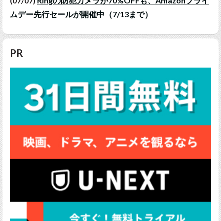
(07/07)
Ringの防犯カメラが70%OFFも、Amazonプライ
ムデー先行セールが開催中（7/13まで）
PR