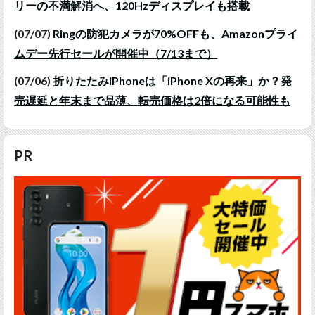
リーの不満解消へ、120Hzディスプレイも搭載
(07/07)
Ringの防犯カメラが70%OFFも、Amazonプライ
ムデー先行セールが開催中（7/13まで）
(07/06)
折りたたみiPhoneは「iPhone Xの再来」か？発
売遅延と年末まで品薄、転売価格は2倍になる可能性も
PR