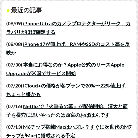
最近の記事
(08/09)
iPhone Ultraのカメラプロテクターがリーク、カ
ラバリがほぼ確定する
(08/08)
iPhone 17が値上げ、RAMやSSDのコスト高を反
映か
(07/30)
本当にお得なのか？Apple公式のリースApple
Upgradeが米国でサービス開始
(07/20)
iCloud+の価格が各プランで20%〜22%値上げ、
ちょっと嫌かも
(07/16)
Netflixで『火垂るの墓』が配信開始、清太と節
子を横穴に追いやったのは西宮のおばはんです
(07/13)
M6チップ搭載Macはハズレ？すぐに次世代のM7
チップがMacに搭載される予定