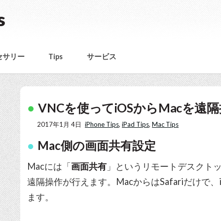
s
セサリー
Tips
サービス
VNCを使ってiOSからMacを遠
2017年1月 4日
iPhone Tips
,
iPad Tips
,
Mac Tips
Mac側の画面共有設定
Macには「
画面共有
」というリモートデスクトッ
遠隔操作が行えます。MacからはSafariだけで
ます。