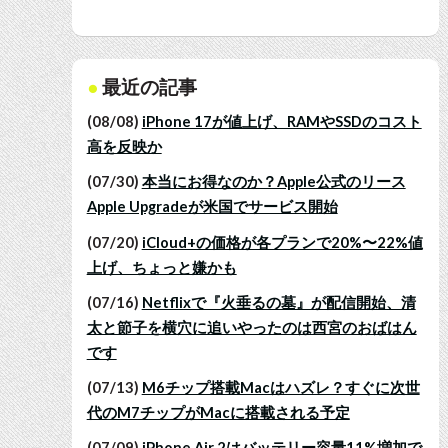
最近の記事
(08/08)
iPhone 17が値上げ、RAMやSSDのコスト
高を反映か
(07/30)
本当にお得なのか？Apple公式のリース
Apple Upgradeが米国でサービス開始
(07/20)
iCloud+の価格が各プランで20%〜22%値
上げ、ちょっと嫌かも
(07/16)
Netflixで『火垂るの墓』が配信開始、清
太と節子を横穴に追いやったのは西宮のおばはん
です
(07/13)
M6チップ搭載Macはハズレ？すぐに次世
代のM7チップがMacに搭載される予定
(07/09)
iPhone Air 2はバッテリー容量11%増加で