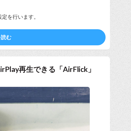
設定を行います。
を読む
rPlay再生できる「AirFlick」