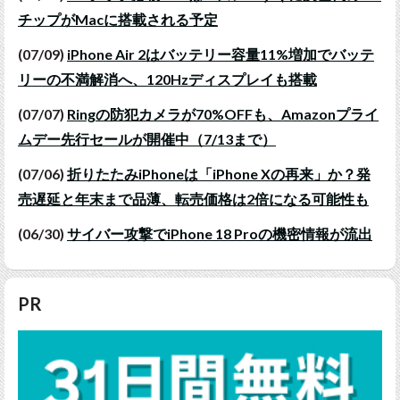
チップがMacに搭載される予定
(07/09)
iPhone Air 2はバッテリー容量11%増加でバッテ
リーの不満解消へ、120Hzディスプレイも搭載
(07/07)
Ringの防犯カメラが70%OFFも、Amazonプライ
ムデー先行セールが開催中（7/13まで）
(07/06)
折りたたみiPhoneは「iPhone Xの再来」か？発
売遅延と年末まで品薄、転売価格は2倍になる可能性も
(06/30)
サイバー攻撃でiPhone 18 Proの機密情報が流出
PR