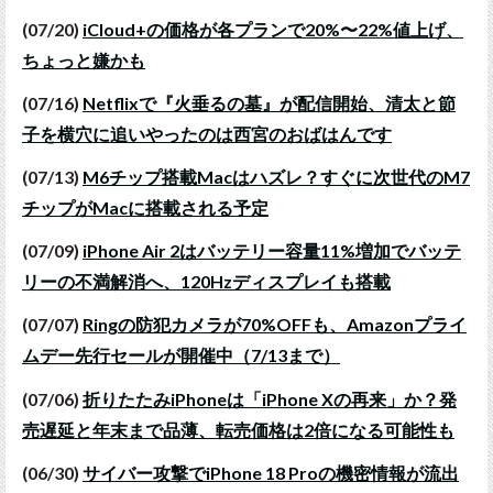
(07/20)
iCloud+の価格が各プランで20%〜22%値上げ、
ちょっと嫌かも
(07/16)
Netflixで『火垂るの墓』が配信開始、清太と節
子を横穴に追いやったのは西宮のおばはんです
(07/13)
M6チップ搭載Macはハズレ？すぐに次世代のM7
チップがMacに搭載される予定
(07/09)
iPhone Air 2はバッテリー容量11%増加でバッテ
リーの不満解消へ、120Hzディスプレイも搭載
(07/07)
Ringの防犯カメラが70%OFFも、Amazonプライ
ムデー先行セールが開催中（7/13まで）
(07/06)
折りたたみiPhoneは「iPhone Xの再来」か？発
売遅延と年末まで品薄、転売価格は2倍になる可能性も
(06/30)
サイバー攻撃でiPhone 18 Proの機密情報が流出