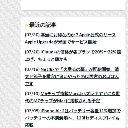
最近の記事
(07/30)
本当にお得なのか？Apple公式のリース
Apple Upgradeが米国でサービス開始
(07/20)
iCloud+の価格が各プランで20%〜22%値
上げ、ちょっと嫌かも
(07/16)
Netflixで『火垂るの墓』が配信開始、清
太と節子を横穴に追いやったのは西宮のおばはん
です
(07/13)
M6チップ搭載Macはハズレ？すぐに次世
代のM7チップがMacに搭載される予定
(07/09)
iPhone Air 2はバッテリー容量11%増加で
バッテリーの不満解消へ、120Hzディスプレイも
搭載